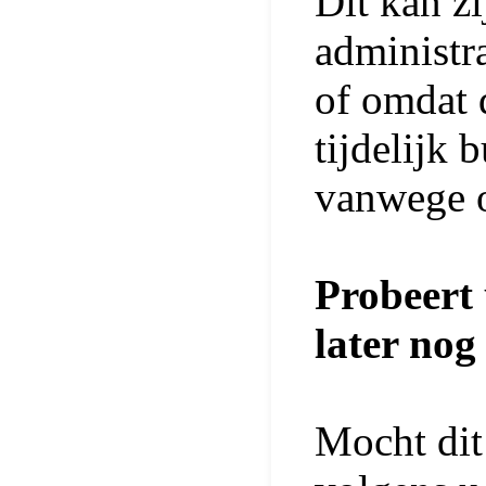
Dit kan z
administr
of omdat 
tijdelijk 
vanwege 
Probeert 
later nog
Mocht dit