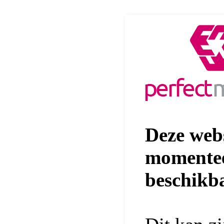
Deze webs
momentee
beschikb