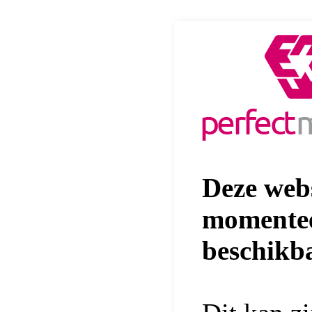
Deze webs
momentee
beschikb